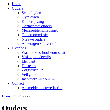
Home
Ouders
Schooltijden
Gymlessen
Kinderopvang
Contact met ouders
Medezeggenschapsraad
Oudercommissie
Nieuwe ouders
Aanvragen van verlof
Over ons
Waar onze school voor staat
Visie op onderwijs
Identiteit
Het team
Zorgstructuur
Veiligheid
Jaarkatern 2023-2024
Contact
Aanmelden nieuwe leerling
Home
\
Ouders
Ouders