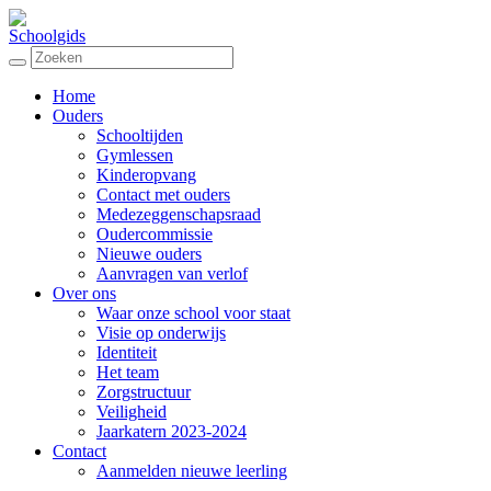
Schoolgids
Home
Ouders
Schooltijden
Gymlessen
Kinderopvang
Contact met ouders
Medezeggenschapsraad
Oudercommissie
Nieuwe ouders
Aanvragen van verlof
Over ons
Waar onze school voor staat
Visie op onderwijs
Identiteit
Het team
Zorgstructuur
Veiligheid
Jaarkatern 2023-2024
Contact
Aanmelden nieuwe leerling