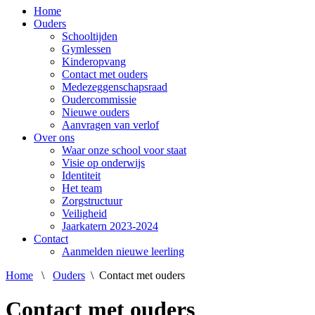
Home
Ouders
Schooltijden
Gymlessen
Kinderopvang
Contact met ouders
Medezeggenschapsraad
Oudercommissie
Nieuwe ouders
Aanvragen van verlof
Over ons
Waar onze school voor staat
Visie op onderwijs
Identiteit
Het team
Zorgstructuur
Veiligheid
Jaarkatern 2023-2024
Contact
Aanmelden nieuwe leerling
Home
\
Ouders
\
Contact met ouders
Contact met ouders