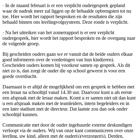
· In de maand februari is er een verplicht oudergesprek gepland
waar de nadruk meer zal liggen op de behaalde opbrengsten tot nu
toe. Hier wordt het rapport besproken en de resultaten die zijn
behaald binnen ons leerlingvolgsysteem. Deze ronde is verplicht.
· Na het uitreiken van het zomerrapport is er een verplicht
oudergesprek, hier wordt het rapport besproken en de overgang naar
de volgende groep.
Bij gescheiden ouders gaan we er vanuit dat de beide ouders elkaar
goed informeren over de vorderingen van hun kind(eren).
Gescheiden ouders komen bij voorkeur samen op gesprek. Als dit
niet zo is, dan zorgt de ouder die op school geweest is voor een
goede overdracht.
Daarnaast is er altijd de mogelijkheid om een gesprek te hebben met
een leraar na schooltijd vanaf 14.30 uur. Daarvoor kunt u als eerste
een afspraak met de leraar maken. Komt u er samen niet uit dan kunt
u een afspraak maken met de teamleiders, intern begeleiders en in
een later stadium met de directeur. Dat laatste zou dan ook onder
schooltijd kunnen.
Communicatie met door de ouder ingehuurde externe deskundigen
verloopt via de ouders. Wij van onze kant communiceren over onze
leerling, uw kind, alleen met de ouder(s)/verzorger(s). Derden,