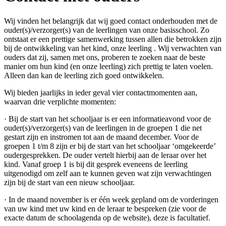
Wij vinden het belangrijk dat wij goed contact onderhouden met de
ouder(s)/verzorger(s) van de leerlingen van onze basisschool. Zo
ontstaat er een prettige samenwerking tussen allen die betrokken zijn
bij de ontwikkeling van het kind, onze leerling . Wij verwachten van
ouders dat zij, samen met ons, proberen te zoeken naar de beste
manier om hun kind (en onze leerling) zich prettig te laten voelen.
Alleen dan kan de leerling zich goed ontwikkelen.
Wij bieden jaarlijks in ieder geval vier contactmomenten aan,
waarvan drie verplichte momenten:
· Bij de start van het schooljaar is er een informatieavond voor de
ouder(s)/verzorger(s) van de leerlingen in de groepen 1 die net
gestart zijn en instromen tot aan de maand december. Voor de
groepen 1 t/m 8 zijn er bij de start van het schooljaar ‘omgekeerde’
oudergesprekken. De ouder vertelt hierbij aan de leraar over het
kind. Vanaf groep 1 is bij dit gesprek eveneens de leerling
uitgenodigd om zelf aan te kunnen geven wat zijn verwachtingen
zijn bij de start van een nieuw schooljaar.
· In de maand november is er één week gepland om de vorderingen
van uw kind met uw kind en de leraar te bespreken (zie voor de
exacte datum de schoolagenda op de website), deze is facultatief.