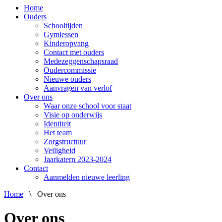
Home
Ouders
Schooltijden
Gymlessen
Kinderopvang
Contact met ouders
Medezeggenschapsraad
Oudercommissie
Nieuwe ouders
Aanvragen van verlof
Over ons
Waar onze school voor staat
Visie op onderwijs
Identiteit
Het team
Zorgstructuur
Veiligheid
Jaarkatern 2023-2024
Contact
Aanmelden nieuwe leerling
Home
\
Over ons
Over ons